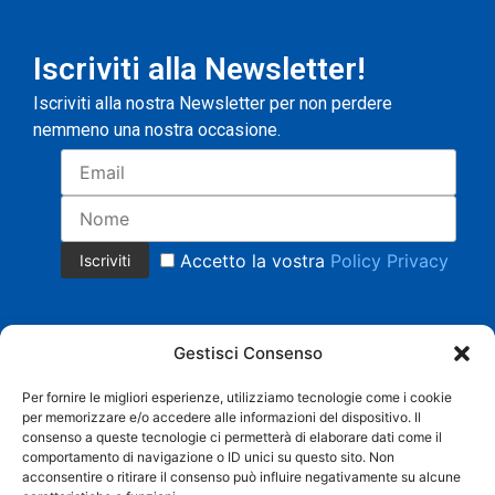
Iscriviti alla Newsletter!
Iscriviti alla nostra Newsletter per non perdere
nemmeno una nostra occasione.
Accetto la vostra
Policy Privacy
Gestisci Consenso
Per fornire le migliori esperienze, utilizziamo tecnologie come i cookie
per memorizzare e/o accedere alle informazioni del dispositivo. Il
Copyright 2023 © Tutti i diritti riservati.
consenso a queste tecnologie ci permetterà di elaborare dati come il
COMMERCIALE CRISTIAN MAGNANI Cell. +39 335 8158553 |
comportamento di navigazione o ID unici su questo sito. Non
AMMINISTRAZIONE BARBARA SACCHI Cell. 338 3958219 |
acconsentire o ritirare il consenso può influire negativamente su alcune
info@grandistoccaggi.com | P. IVA 02538090206 |
Privacy