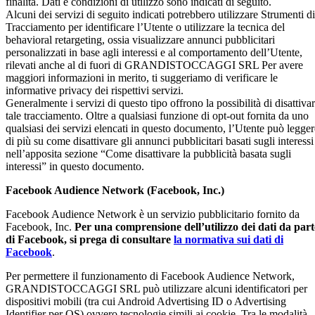
finalità. Dati e condizioni di utilizzo sono indicati di seguito.
Alcuni dei servizi di seguito indicati potrebbero utilizzare Strumenti di
Tracciamento per identificare l’Utente o utilizzare la tecnica del
behavioral retargeting, ossia visualizzare annunci pubblicitari
personalizzati in base agli interessi e al comportamento dell’Utente,
rilevati anche al di fuori di GRANDISTOCCAGGI SRL Per avere
maggiori informazioni in merito, ti suggeriamo di verificare le
informative privacy dei rispettivi servizi.
Generalmente i servizi di questo tipo offrono la possibilità di disattiva
tale tracciamento. Oltre a qualsiasi funzione di opt-out fornita da uno
qualsiasi dei servizi elencati in questo documento, l’Utente può legger
di più su come disattivare gli annunci pubblicitari basati sugli interessi
nell’apposita sezione “Come disattivare la pubblicità basata sugli
interessi” in questo documento.
Facebook Audience Network (Facebook, Inc.)
Facebook Audience Network è un servizio pubblicitario fornito da
Facebook, Inc.
Per una comprensione dell’utilizzo dei dati da part
di Facebook, si prega di consultare
la normativa sui dati di
Facebook
.
Per permettere il funzionamento di Facebook Audience Network,
GRANDISTOCCAGGI SRL può utilizzare alcuni identificatori per
dispositivi mobili (tra cui Android Advertising ID o Advertising
Identifier per OS) ovvero tecnologie simili ai cookie. Tra le modalità