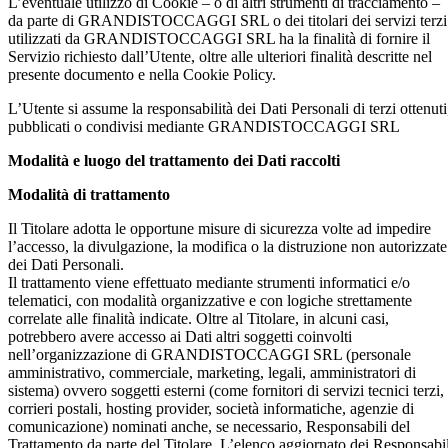
L’eventuale utilizzo di Cookie – o di altri strumenti di tracciamento –
da parte di GRANDISTOCCAGGI SRL o dei titolari dei servizi terzi
utilizzati da GRANDISTOCCAGGI SRL ha la finalità di fornire il
Servizio richiesto dall’Utente, oltre alle ulteriori finalità descritte nel
presente documento e nella Cookie Policy.
L’Utente si assume la responsabilità dei Dati Personali di terzi ottenuti
pubblicati o condivisi mediante GRANDISTOCCAGGI SRL
Modalità e luogo del trattamento dei Dati raccolti
Modalità di trattamento
Il Titolare adotta le opportune misure di sicurezza volte ad impedire
l’accesso, la divulgazione, la modifica o la distruzione non autorizzate
dei Dati Personali.
Il trattamento viene effettuato mediante strumenti informatici e/o
telematici, con modalità organizzative e con logiche strettamente
correlate alle finalità indicate. Oltre al Titolare, in alcuni casi,
potrebbero avere accesso ai Dati altri soggetti coinvolti
nell’organizzazione di GRANDISTOCCAGGI SRL (personale
amministrativo, commerciale, marketing, legali, amministratori di
sistema) ovvero soggetti esterni (come fornitori di servizi tecnici terzi,
corrieri postali, hosting provider, società informatiche, agenzie di
comunicazione) nominati anche, se necessario, Responsabili del
Trattamento da parte del Titolare. L’elenco aggiornato dei Responsabil