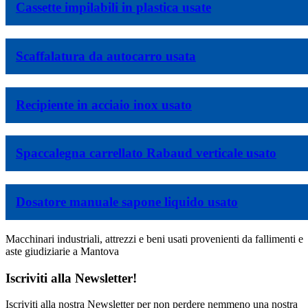
Cassette impilabili in plastica usate
Scaffalatura da autocarro usata
Recipiente in acciaio inox usato
Spaccalegna carrellato Rabaud verticale usato
Dosatore manuale sapone liquido usato
Macchinari industriali, attrezzi e beni usati provenienti da fallimenti e
aste giudiziarie a Mantova
Iscriviti alla Newsletter!
Iscriviti alla nostra Newsletter per non perdere nemmeno una nostra