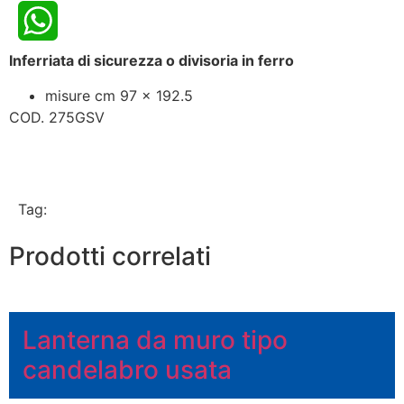
Inferriata di sicurezza o divisoria in ferro
WhatsApp
misure cm 97 x 192.5
COD. 275GSV
Tag:
Prodotti correlati
Lanterna da muro tipo
candelabro usata