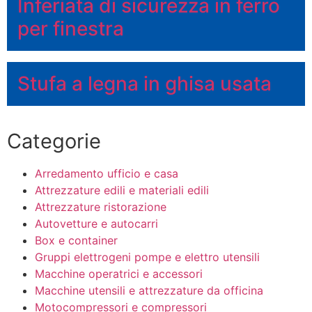
Inferiata di sicurezza in ferro
per finestra
Stufa a legna in ghisa usata
Categorie
Arredamento ufficio e casa
Attrezzature edili e materiali edili
Attrezzature ristorazione
Autovetture e autocarri
Box e container
Gruppi elettrogeni pompe e elettro utensili
Macchine operatrici e accessori
Macchine utensili e attrezzature da officina
Motocompressori e compressori