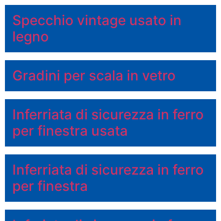
Specchio vintage usato in
legno
Gradini per scala in vetro
Inferriata di sicurezza in ferro
per finestra usata
Inferriata di sicurezza in ferro
per finestra