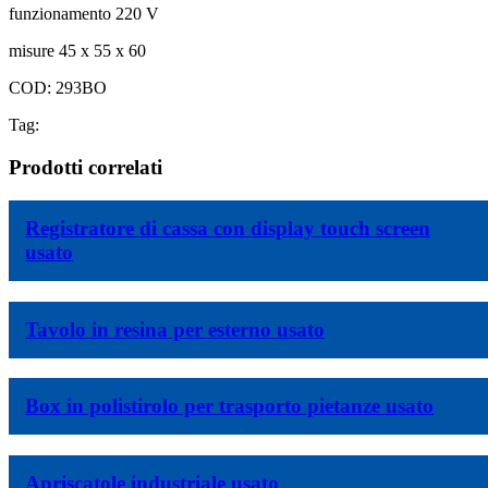
funzionamento 220 V
misure 45 x 55 x 60
COD: 293BO
Tag:
Prodotti correlati
Registratore di cassa con display touch screen
usato
Tavolo in resina per esterno usato
Box in polistirolo per trasporto pietanze usato
Apriscatole industriale usato