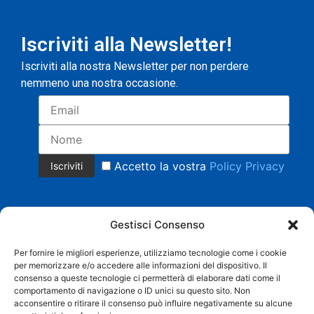
Iscriviti alla Newsletter!
Iscriviti alla nostra Newsletter per non perdere
nemmeno una nostra occasione.
Accetto la vostra
Policy Privacy
Gestisci Consenso
Per fornire le migliori esperienze, utilizziamo tecnologie come i cookie
per memorizzare e/o accedere alle informazioni del dispositivo. Il
Copyright 2023 © Tutti i diritti riservati.
consenso a queste tecnologie ci permetterà di elaborare dati come il
COMMERCIALE CRISTIAN MAGNANI Cell. +39 335 8158553 |
comportamento di navigazione o ID unici su questo sito. Non
AMMINISTRAZIONE BARBARA SACCHI Cell. 338 3958219 |
acconsentire o ritirare il consenso può influire negativamente su alcune
info@grandistoccaggi.com | P. IVA 02538090206 |
Privacy