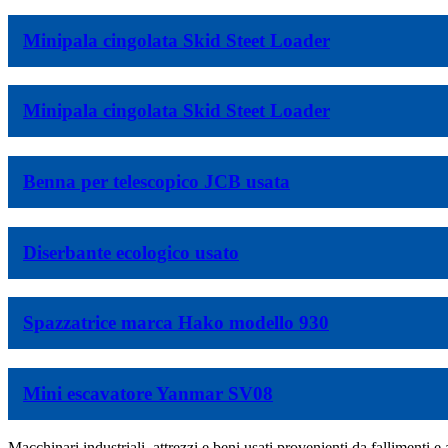
Minipala cingolata Skid Steet Loader
Minipala cingolata Skid Steet Loader
Benna per telescopico JCB usata
Diserbante ecologico usato
Spazzatrice marca Hako modello 930
Mini escavatore Yanmar SV08
Macchinari industriali, attrezzi e beni usati provenienti da fallimenti e