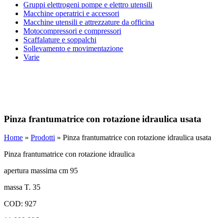
Gruppi elettrogeni pompe e elettro utensili
Macchine operatrici e accessori
Macchine utensili e attrezzature da officina
Motocompressori e compressori
Scaffalature e soppalchi
Sollevamento e movimentazione
Varie
Pinza frantumatrice con rotazione idraulica usata
Home
»
Prodotti
»
Pinza frantumatrice con rotazione idraulica usata
Pinza frantumatrice con rotazione idraulica
apertura massima cm 95
massa T. 35
COD: 927