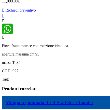
11,000.00
€
Richiedi preventivo
WhatsApp
Pinza frantumatrice con rotazione idraulica
apertura massima cm 95
massa T. 35
COD: 927
Tag:
Prodotti correlati
Minipala gommata 4 x 4 Skid Steer Loader