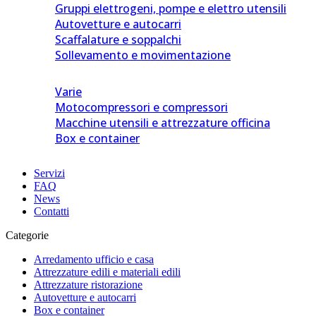
Gruppi elettrogeni, pompe e elettro utensili
Autovetture e autocarri
Scaffalature e soppalchi
Sollevamento e movimentazione
Varie
Motocompressori e compressori
Macchine utensili e attrezzature officina
Box e container
Servizi
FAQ
News
Contatti
Categorie
Arredamento ufficio e casa
Attrezzature edili e materiali edili
Attrezzature ristorazione
Autovetture e autocarri
Box e container