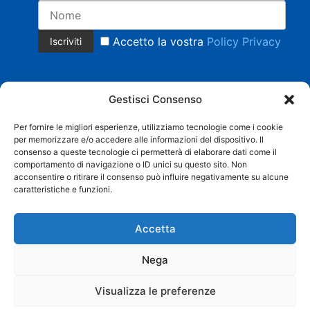
Accetto la vostra
Policy Privacy
Gestisci Consenso
Per fornire le migliori esperienze, utilizziamo tecnologie come i cookie
per memorizzare e/o accedere alle informazioni del dispositivo. Il
Copyright 2023 © Tutti i diritti riservati.
consenso a queste tecnologie ci permetterà di elaborare dati come il
COMMERCIALE CRISTIAN MAGNANI Cell. +39 335 8158553 |
comportamento di navigazione o ID unici su questo sito. Non
AMMINISTRAZIONE BARBARA SACCHI Cell. 338 3958219 |
acconsentire o ritirare il consenso può influire negativamente su alcune
info@grandistoccaggi.com | P. IVA 02538090206 |
Privacy
caratteristiche e funzioni.
Web Agency
SEO Agency
Accetta
Nega
Visualizza le preferenze