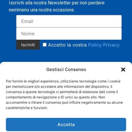
Iscriviti alla nostra Newsletter per non perdere
nemmeno una nostra occasione.
Accetto la vostra
Policy Privacy
Gestisci Consenso
Per fornire le migliori esperienze, utilizziamo tecnologie come i cookie
per memorizzare e/o accedere alle informazioni del dispositivo. Il
Copyright 2023 © Tutti i diritti riservati.
consenso a queste tecnologie ci permetterà di elaborare dati come il
COMMERCIALE CRISTIAN MAGNANI Cell. +39 335 8158553 |
comportamento di navigazione o ID unici su questo sito. Non
AMMINISTRAZIONE BARBARA SACCHI Cell. 338 3958219 |
acconsentire o ritirare il consenso può influire negativamente su alcune
info@grandistoccaggi.com | P. IVA 02538090206 |
Privacy
caratteristiche e funzioni.
Web Agency
SEO Agency
Accetta