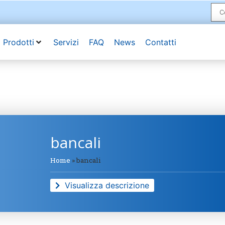
Prodotti
Servizi
FAQ
News
Contatti
bancali
Home
»
bancali
Visualizza descrizione