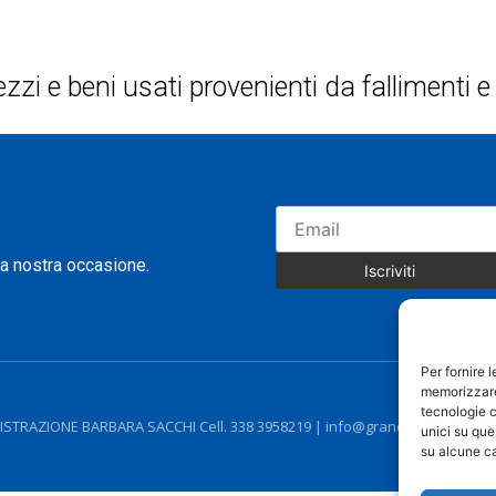
ezzi e beni usati provenienti da fallimenti
na nostra occasione.
Per fornire 
memorizzare 
tecnologie c
STRAZIONE BARBARA SACCHI Cell. 338 3958219 | info@grandistoccaggi.com 
unici su que
su alcune ca