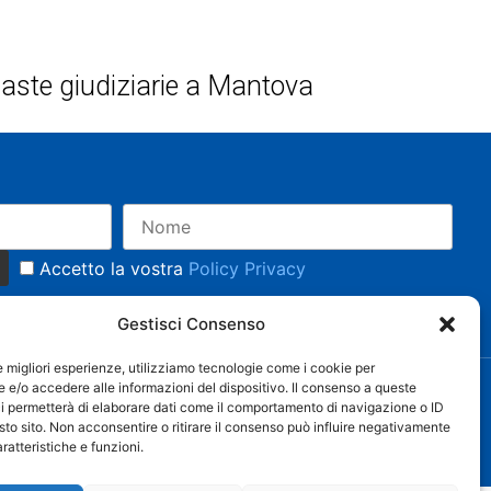
 e aste giudiziarie a Mantova
Accetto la vostra
Policy Privacy
Gestisci Consenso
le migliori esperienze, utilizziamo tecnologie come i cookie per
e/o accedere alle informazioni del dispositivo. Il consenso a queste
i permetterà di elaborare dati come il comportamento di navigazione o ID
Web Agency
SEO
| P. IVA 02538090206 |
sto sito. Non acconsentire o ritirare il consenso può influire negativamente
Agency
ratteristiche e funzioni.