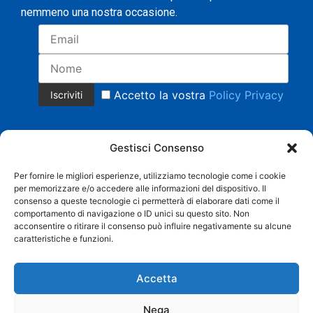
nemmeno una nostra occasione.
Accetto la vostra
Policy Privacy
Gestisci Consenso
Per fornire le migliori esperienze, utilizziamo tecnologie come i cookie
per memorizzare e/o accedere alle informazioni del dispositivo. Il
Copyright 2023 © Tutti i diritti riservati.
consenso a queste tecnologie ci permetterà di elaborare dati come il
COMMERCIALE CRISTIAN MAGNANI Cell. +39 335 8158553 |
comportamento di navigazione o ID unici su questo sito. Non
AMMINISTRAZIONE BARBARA SACCHI Cell. 338 3958219 |
acconsentire o ritirare il consenso può influire negativamente su alcune
caratteristiche e funzioni.
info@grandistoccaggi.com | P. IVA 02538090206 |
Privacy
Web Agency
SEO Agency
Accetta
Nega