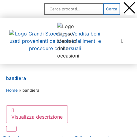
Cerca
Home
Chi siamo
bandiera
Prodotti
Home
»
bandiera
Servizi
Visualizza descrizione
FAQ