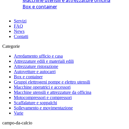
Macchine utensili e attrezzature officina
Box e container
Servizi
FAQ
News
Contatti
Categorie
Arredamento ufficio e casa
Attrezzature edili e materiali edili
Attrezzature ristorazione
Autovetture e autocarri
Box e container
Gruppi elettrogeni pompe e elettro utensili
Macchine operatrici e accessori
Macchine utensili e attrezzature da officina
Motocompressori e compressori
Scaffalature e soppalchi
Sollevamento e movimentazione
Varie
campo-da-calcio