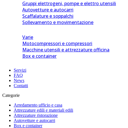
Gruppi elettrogeni, pompe e elettro utensili
Autovetture e autocarri
Scaffalature e soppalchi
Sollevamento e movimentazione
Varie
Motocompressori e compressori
Macchine utensili e attrezzature officina
Box e container
Servizi
FAQ
News
Contatti
Categorie
Arredamento ufficio e casa
Attrezzature edili e materiali edili
Attrezzature ristorazione
Autovetture e autocarri
Box e container