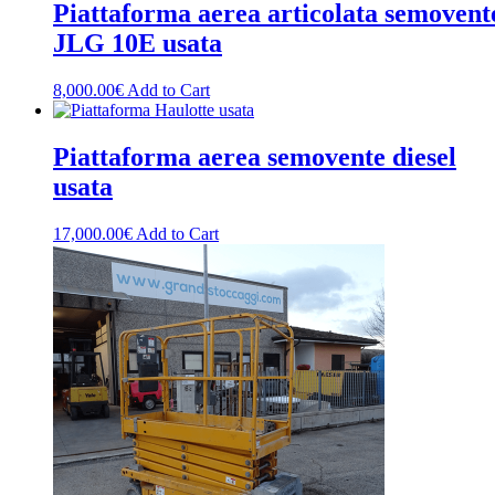
Piattaforma aerea articolata semovent
JLG 10E usata
8,000.00
€
Add to Cart
Piattaforma aerea semovente diesel
usata
17,000.00
€
Add to Cart