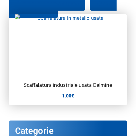
Scarica catalogo completo
Scarica
Contatti
catalogo categoria
Scaffalatura industriale usata Dalmine
1.00
€
Categorie