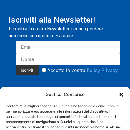
Iscriviti alla Newsletter!
Iscriviti alla nostra Newsletter per non perdere
nemmeno una nostra occasione.
Accetto la vostra
Policy Privacy
Gestisci Consenso
Per fornire le migliori esperienze, utilizziamo tecnologie come i cookie
per memorizzare e/o accedere alle informazioni del dispositivo. Il
Copyright 2023 © Tutti i diritti riservati.
consenso a queste tecnologie ci permetterà di elaborare dati come il
COMMERCIALE CRISTIAN MAGNANI Cell. +39 335 8158553 |
comportamento di navigazione o ID unici su questo sito. Non
AMMINISTRAZIONE BARBARA SACCHI Cell. 338 3958219 |
acconsentire o ritirare il consenso può influire negativamente su alcune