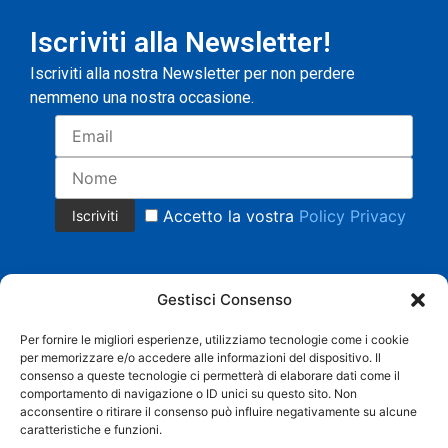
Iscriviti alla Newsletter!
Iscriviti alla nostra Newsletter per non perdere
nemmeno una nostra occasione.
Accetto la vostra
Policy Privacy
Gestisci Consenso
Per fornire le migliori esperienze, utilizziamo tecnologie come i cookie
per memorizzare e/o accedere alle informazioni del dispositivo. Il
Copyright 2023 © Tutti i diritti riservati.
consenso a queste tecnologie ci permetterà di elaborare dati come il
COMMERCIALE CRISTIAN MAGNANI Cell. +39 335 8158553 |
comportamento di navigazione o ID unici su questo sito. Non
AMMINISTRAZIONE BARBARA SACCHI Cell. 338 3958219 |
acconsentire o ritirare il consenso può influire negativamente su alcune
info@grandistoccaggi.com | P. IVA 02538090206 |
Privacy
caratteristiche e funzioni.