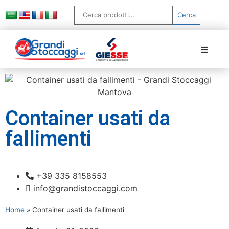
Cerca
Home
Chi siamo
Container usati da
Prodotti
fallimenti
Servizi
+39 335 8158553
FAQ
info@grandistoccaggi.com
News
Home
»
Container usati da fallimenti