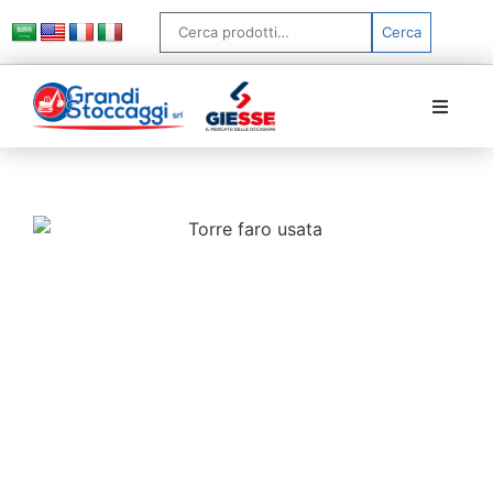
Cerca
Home
Chi siamo
Prodotti
Torre faro usata: ecco
Servizi
come ottimizzare il
budget
FAQ
News