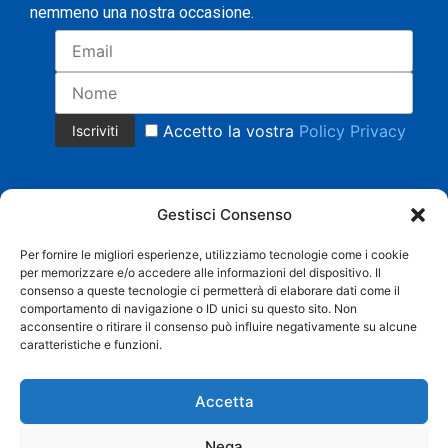
nemmeno una nostra occasione.
Accetto la vostra
Policy Privacy
Gestisci Consenso
Per fornire le migliori esperienze, utilizziamo tecnologie come i cookie
per memorizzare e/o accedere alle informazioni del dispositivo. Il
Copyright 2023 © Tutti i diritti riservati.
consenso a queste tecnologie ci permetterà di elaborare dati come il
COMMERCIALE CRISTIAN MAGNANI Cell. +39 335 8158553 |
comportamento di navigazione o ID unici su questo sito. Non
AMMINISTRAZIONE BARBARA SACCHI Cell. 338 3958219 |
acconsentire o ritirare il consenso può influire negativamente su alcune
info@grandistoccaggi.com | P. IVA 02538090206 |
Privacy
caratteristiche e funzioni.
Web Agency
SEO Agency
Accetta
Nega