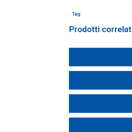
Tag:
Prodotti correlat
Minipala gomma
Minipala cingo
Minipala cingo
Pinza frantuma