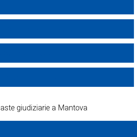
scopico JCB usata
logico usato
re Yanmar SV08
 e aste giudiziarie a Mantova