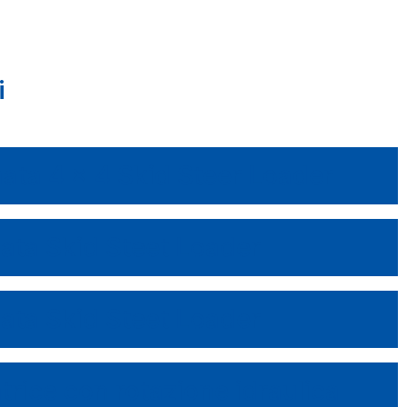
i
ta 4 x 4 Skid Steer Loader
lata Skid Steet Loader
lata Skid Steet Loader
trice con rotazione idraulica