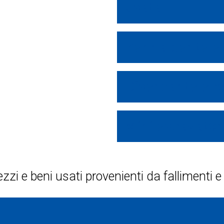
usata
Benna per tele
Diserbante eco
Mini escavato
ezzi e beni usati provenienti da fallimenti