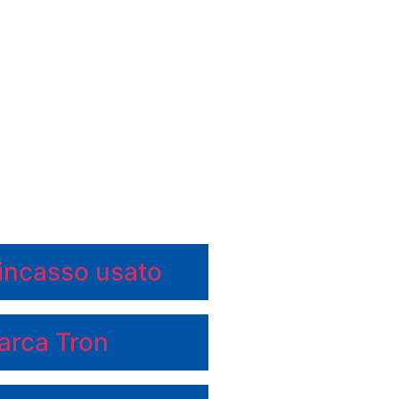
 incasso usato
arca Tron