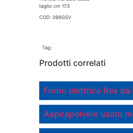
taglio cm 17.5
COD: 086GSV
Tag:
Prodotti correlati
Forno elettrico Rex da
Aspirapolvere usato m