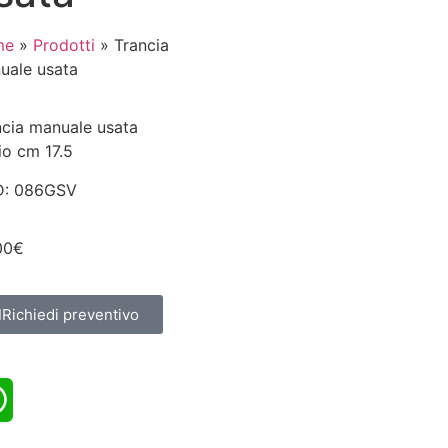
me
»
Prodotti
»
Trancia
uale usata
ncia manuale usata
io cm 17.5
: 086GSV
00
€
Richiedi preventivo
tsApp