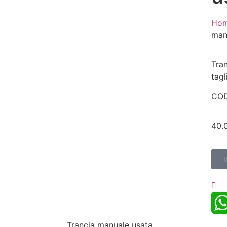
Ho
man
Tra
tagl
COD
40.
Trancia manuale usata
Wha