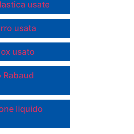
plastica usate
rro usata
nox usato
o Rabaud
ne liquido