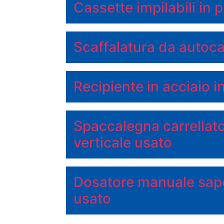
Cassette impilabili in 
Scaffalatura da autoca
Recipiente in acciaio i
Spaccalegna carrellat
verticale usato
Dosatore manuale sapo
usato