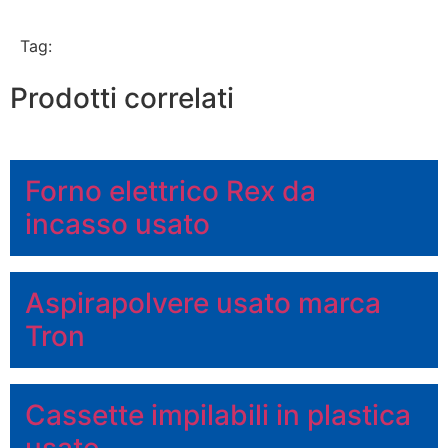
WhatsApp
Tag:
Prodotti correlati
Forno elettrico Rex da
incasso usato
Aspirapolvere usato marca
Tron
Cassette impilabili in plastica
usate