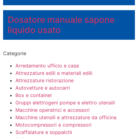
Dosatore manuale sapone
liquido usato
Categorie
Arredamento ufficio e casa
Attrezzature edili e materiali edili
Attrezzature ristorazione
Autovetture e autocarri
Box e container
Gruppi elettrogeni pompe e elettro utensili
Macchine operatrici e accessori
Macchine utensili e attrezzature da officina
Motocompressori e compressori
Scaffalature e soppalchi