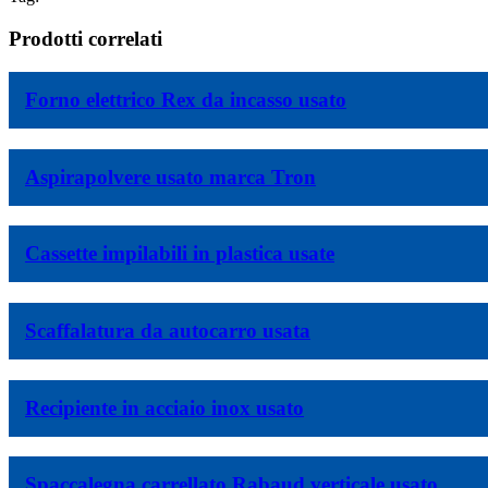
Prodotti correlati
Forno elettrico Rex da incasso usato
Aspirapolvere usato marca Tron
Cassette impilabili in plastica usate
Scaffalatura da autocarro usata
Recipiente in acciaio inox usato
Spaccalegna carrellato Rabaud verticale usato