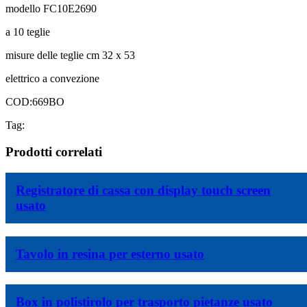
modello FC10E2690
a 10 teglie
misure delle teglie cm 32 x 53
elettrico a convezione
COD:669BO
Tag:
Prodotti correlati
Registratore di cassa con display touch screen
usato
Tavolo in resina per esterno usato
Box in polistirolo per trasporto pietanze usato