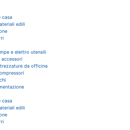
e casa
teriali edili
ione
ri
mpe e elettro utensili
 accessori
trezzature da officina
ompressori
chi
mentazione
e casa
teriali edili
ione
ri