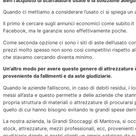
Beh l’acquisto di scaffalature usate è la soluzione adegu
Quando ci mettiamo a considerare l’usato ci si spiega un a
Il primo è cercare sugli annunci economici come subito.it 
Facebook, ma le garanzie sono effettivamente poche.
Come seconda opzione ci sono i siti di aste dell’usato c
prezzi molto spesso non sono cosi competitivi rispetto al
che stavamo cercando diventa minimo.
Un’altro modo per avere questo genere di attrezzature è
proveniente da fallimenti e da aste giudiziarie.
Quando le aziende falliscono, in caso di debiti residui, i 
messi all’asta e questo permette a delle aziende che stann
propria struttura di materiali o attrezzature di procurarsi
quello di cui hanno bisogno evitando le grandi spese deri
La nostra azienda, la Grandi Stoccaggi di Mantova, si occ
stock, attrezzature, mezzi professionali, ecc, provenienti 
giudiziarie dando ai nostri clienti un ampio catalogo da cu