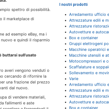
ata.
I nostri prodotti
mpio spettro di possibilità.
Arredamento ufficio 
o il marketplace di
Attrezzature edili e ma
Attrezzature ristoraz
Autovetture e autocar
ome ad esempio eBay, ma i
Box e container
 nuovo e quindi il risparmio
Gruppi elettrogeni po
Macchine operatrici e
 buttarsi sull’usato
Macchine utensili e at
Motocompressori e c
Scaffalature e soppal
loro averi vengono venduti o
Sollevamento e movi
o cercando di rifornire la
Varie
 per una frazione del prezzo
Arredamento ufficio 
vanti dal nuovo.
Attrezzature edili e ma
Attrezzature ristoraz
upa di vendere materiali,
Autovetture e autocar
da fallimenti e aste
Box e container
i scegliere e fornendogli il