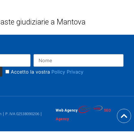
 e aste giudiziarie a Mantova
Accetto la vostra
Policy Privacy
Web Agency
SEO
| P. IVA 02538090206 |
Agency